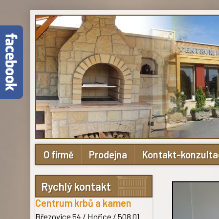
O firmě
Prodejna
Kontakt-konzult
Rychlý kontakt
Centrum krbů a kamen
Březovice 54 / Hořice
/ 508 01