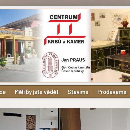
ace
Měli by jste vědět
Stavíme
Prodáváme