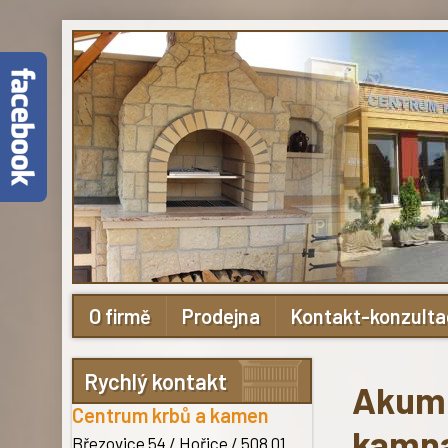
O firmě
Prodejna
Kontakt-konzult
Rychlý kontakt
Akumu
Centrum krbů a kamen
kamna
Březovice 54 / Hořice
/ 508 01