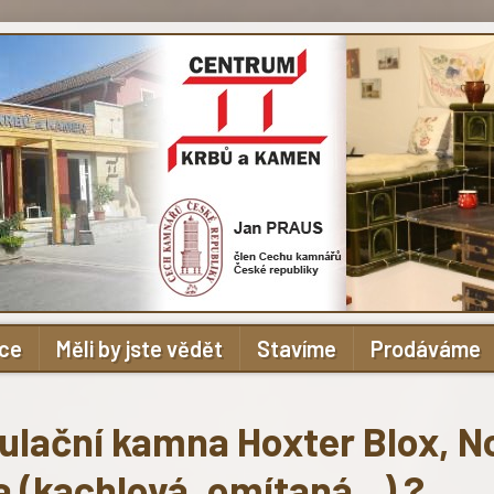
ace
Měli by jste vědět
Stavíme
Prodáváme
lační kamna Hoxter Blox, N
 (kachlová, omítaná...) ?