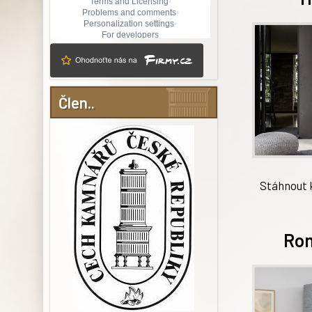
Člen..
Stáhnout k
Ro