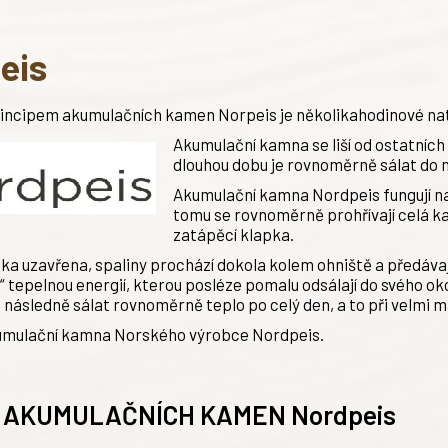
eis
incipem akumulačních kamen Norpeis je několikahodinové na
Akumulační kamna se liší od ostatníc
dlouhou dobu je rovnoměrně sálat do m
Akumulační kamna Nordpeis fungují na 
tomu se rovnoměrně prohřívají celá ka
zatápěcí klapka.
ka uzavřena, spaliny prochází dokola kolem ohniště a předávaj
“ tepelnou energií, kterou posléze pomalu odsálají do svého ok
následně sálat rovnoměrně teplo po celý den, a to při velmi 
umulační kamna Norského výrobce Nordpeis.
 AKUMULAČNÍCH KAMEN Nordpeis