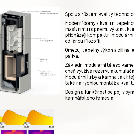
Spolu s růstem kvality technolo
Moderní domy s kvalitní tepelnou
masivnímu topnému výkonu, který
přicházejí kompaktní modulárn
odlišnou filozofií.
Omezují tepelný výkon a cílí na l
paliva.
Základní modulární těleso kame
oheň využívá rezervu akumulačn
Modulární krby a kamna tak hřej
také na rychlou montáž a kvalit
Design a funkčnost se pojí v sy
kamnářského řemesla.