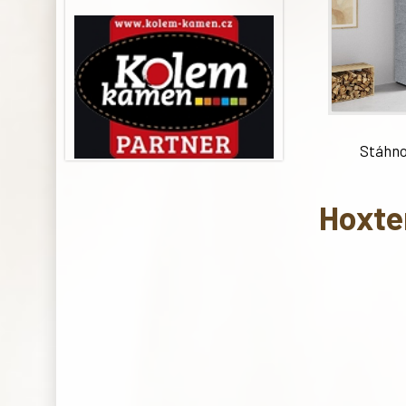
Stáhnou
Hoxte