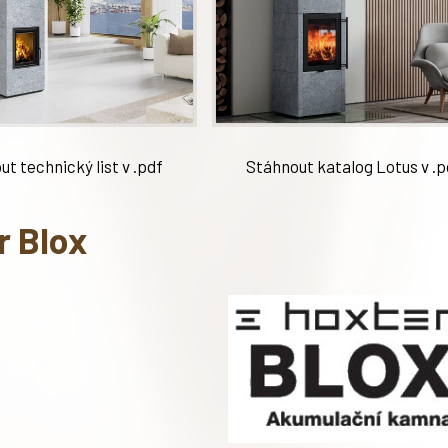
t technický list v .pdf
Stáhnout katalog Lotus v .p
r Blox