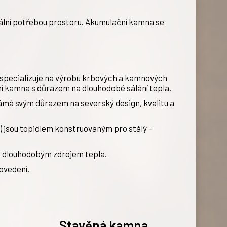
ální potřebou prostoru. Akumulační kamna se
e specializuje na výrobu krbových a kamnových
í kamna s důrazem na dlouhodobé sálání tepla.
známá svým důrazem na severský design, kvalitu a
 jsou topidlem konstruovaným pro stálý -
 s dlouhodobým zdrojem tepla.
ovedení.
Stavěná kamna