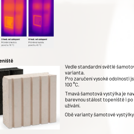
eniště
Vedle standardní světlé šamotov
varianta.
Pro zaručení vysoké odolnosti js
100 °C.
Tmavá šamotová vystýlka je nav
barevnou stálost topeniště i po
užívání.
Obě varianty šamotové vystýlky