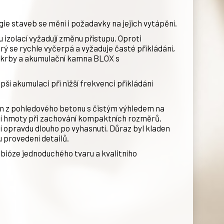
gie staveb se mění i požadavky na jejich vytápění.
 izolací vyžadují změnu přístupu. Oproti
 se rychle vyčerpá a vyžaduje časté přikládání,
í krby a akumulační kamna BLOX s
epší akumulaci při nižší frekvenci přikládání
n z pohledového betonu s čistým výhledem na
í hmoty při zachování kompaktních rozměrů.
í opravdu dlouho po vyhasnutí. Důraz byl kladen
u provedení detailů.
mbióze jednoduchého tvaru a kvalitního