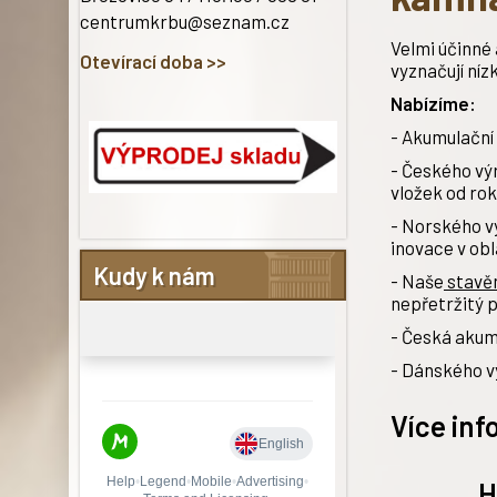
centrumkrbu@seznam.cz
Velmi účinné
Otevírací doba >>
vyznačují ní
Nabízíme:
- Akumulační
- Českého v
vložek od ro
- Norského 
inovace v ob
Kudy k nám
- Naše
stavě
nepřetržitý 
- Česká aku
- Dánského 
Více inf
H