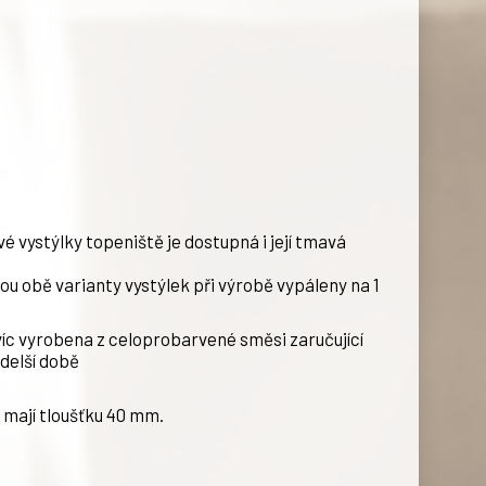
é vystýlky topeniště je dostupná i její tmavá
ou obě varianty vystýlek při výrobě vypáleny na 1
íc vyrobena z celoprobarvené směsi zaručující
 delší době
 mají tloušťku 40 mm.