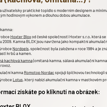
 a uživatelsky praktické topidlo s moderním designem a minim
zkým hodinovým výkonem a dlouhou dobou akumulace.
 kamna:
ýrobce
Hoxter Blox
od české společnosti Hoxter s.r.o, která s
ku 2009. Kamna BLOX jsou navržena jako kompaktní akumulačn
výrobce
Nordpei
s
, společnost byla založena v roce 1984 a je 
lasti krbů a kamen.
ná kachlová kamna
(omítaná kamna, sálavá akumulační kamna)
provoz.
mulační kamna
Romotop Nordac
spojují špičkovou technologii
výrobce
Lotus
, který nabízí akumulační kamna v mastkovém pr
ormací získáte po kliknutí na obrázek:
oxter BLOX