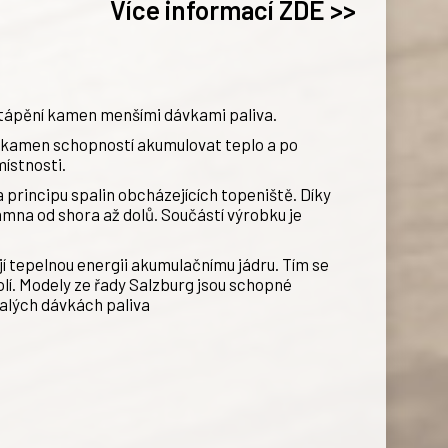
Více informací ZDE >>
tápění kamen menšími dávkami paliva.
h kamen schopností akumulovat teplo a po
ístnosti.
principu spalin obcházejících topeniště. Díky
mna od shora až dolů. Součástí výrobku je
í tepelnou energii akumulačnímu jádru. Tím se
olí. Modely ze řady Salzburg jsou schopné
malých dávkách paliva