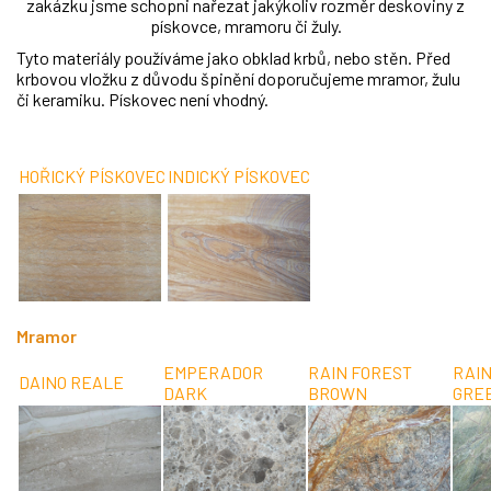
zakázku jsme schopni nařezat jakýkoliv rozměr deskoviny z
pískovce, mramoru či žuly.
Tyto materiály používáme jako obklad krbů, nebo stěn. Před
krbovou vložku z důvodu špinění doporučujeme mramor, žulu
či keramiku. Pískovec není vhodný.
HOŘICKÝ PÍSKOVEC
INDICKÝ PÍSKOVEC
Mramor
EMPERADOR
RAIN FOREST
RAIN
DAINO REALE
DARK
BROWN
GRE