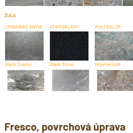
ŽULA
ZIMBABWE ANTIK
STAR GALAXY
MULTICOLOR
Black Cosmic
Black Stone
Imperial Gold
Fresco, povrchová úprava