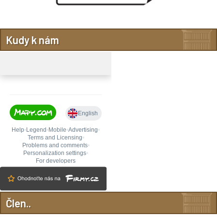
Kudy k nám
Člen..