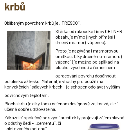
krbů
Oblíbeným povrchem krbů je ,,FRESCO´´.
Stěrka od rakouské firmy ORTNER
obsahuje mimo jiných příměsí i
drcený mramor ( vápenec).
Proto je nazývána i mramorovou
omítkou. Díky drcenému mramoru (
vápenci ) je možno po aplikaci na
plochu, vyschnutí a řemeslném
opracování povrchu dosáhnout
pololesku až lesku. Materiál je vhodný pro použití na
konvekčních i sálavých krbech – je schopen odolávat vyšším
povrchovým teplotám.
Plocha krbu je díky tomu nejenom designově zajímavá, ale i
účelně dobře udržovatelná.
Zákazníci společně se svými architekty projevují zájem hlavně
o
odstíny šedi - ,,cementu´´, či
,,gletovaného betonu´´ .