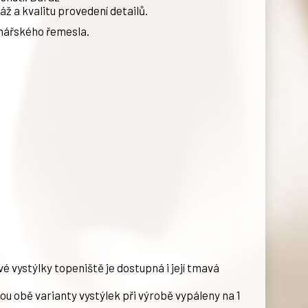
ž a kvalitu provedení detailů.
mnářského řemesla.
é vystýlky topeniště je dostupná i její tmavá
ou obě varianty vystýlek při výrobě vypáleny na 1