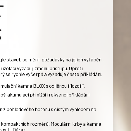
gie staveb se mění i požadavky na jejich vytápění.
 izolací vyžadují změnu přístupu. Oproti
 se rychle vyčerpá a vyžaduje časté přikládání,
ulační kamna BLOX s odlišnou filozofií.
epší akumulaci při nižší frekvenci přikládání
n z pohledového betonu s čistým výhledem na
í kompaktních rozměrů. Modulární krby a kamna
asnutí. Důraz