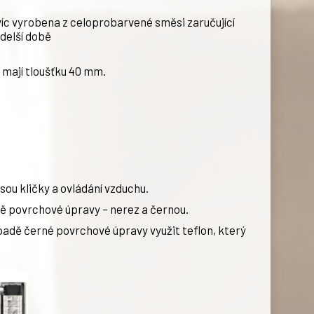
íc vyrobena z celoprobarvené směsi zaručující
 delší době
 mají tloušťku 40 mm.
 jsou kličky a ovládání vzduchu.
vě povrchové úpravy – nerez a černou.
ípadě černé povrchové úpravy využit teflon, který