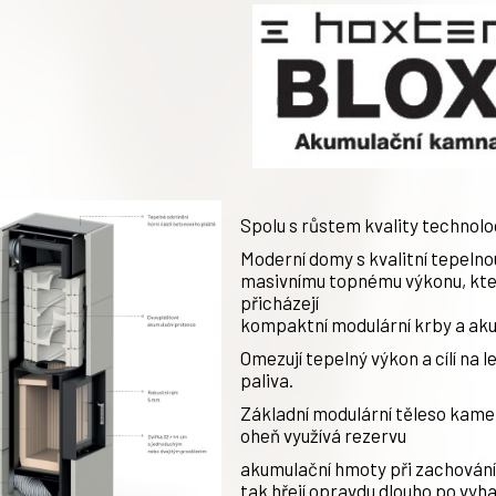
Spolu s růstem kvality technolo
Moderní domy s kvalitní tepelnou
masivnímu topnému výkonu, který
přicházejí
kompaktní modulární krby a akum
Omezují tepelný výkon a cílí na l
paliva.
Základní modulární těleso kame
oheň využívá rezervu
akumulační hmoty při zachován
tak hřejí opravdu dlouho po vyh