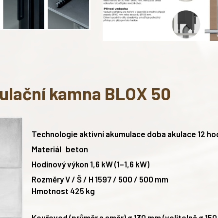
lační kamna BLOX 50
Technologie aktivní akumulace doba akulace 12 ho
Materiál beton
Hodinový výkon 1,6 kW (1–1,6 kW)
Rozměry V / Š / H 1597 / 500 / 500 mm
Hmotnost 425 kg
Kouřovod (průměr a směr)
ø 130 mm (volitelně ø 15