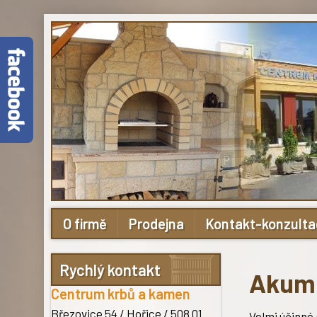
O firmě
Prodejna
Kontakt-konzult
Rychlý kontakt
Akumu
Centrum krbů a kamen
Březovice 54 / Hořice
/ 508 01
Velmi účinné