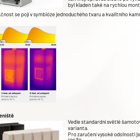
byl kladen také na rychlou montá
kčnost se pojí v symbióze jednoduchého tvaru a kvalitního ka
eniště
Vedle standardní světlé šamotov
varianta.
Pro zaručení vysoké odolnosti js