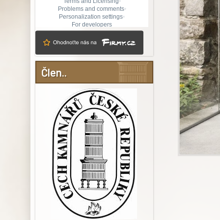
Člen..