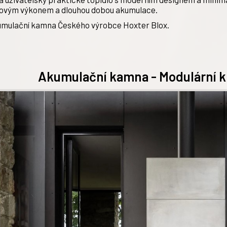
ovým výkonem a dlouhou dobou akumulace.
mulační kamna Českého výrobce Hoxter Blox.
Akumulační kamna - Modulární k