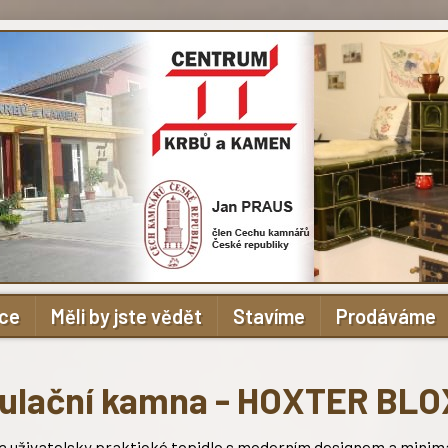
ace
Měli by jste vědět
Stavíme
Prodáváme
lační kamna - HOXTER BLO
 a uživatelsky praktické topidlo s moderním designem a minim