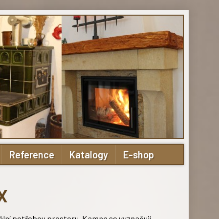
Reference
Katalogy
E-shop
X
ální potřebou prostoru. Kamna se vyznačují