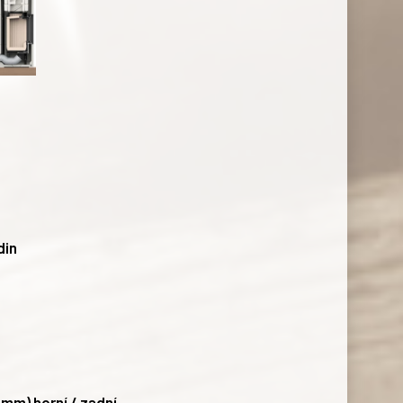
din
0 mm)
horní / zadní