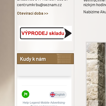
centrumkrbu@seznam.cz
nízkým hodin
Nabízíme Aku
Otevírací doba >>
Kudy k nám