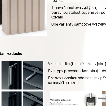
100 °C.
Tmavá šamotová vystýlka je nav
barevnou stálost topeniště i po
užívání.
Obě varianty šamotové vystýlky
ádání vzduchu
Vzhled definují i malé detaily jako
Dva typy provedení kombinující d
Pro svou vysokou odolnost je v př
se nanáší na nerez.