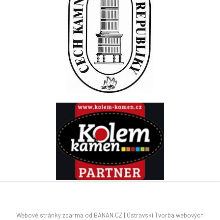
Webové stránky zdarma
od
BANAN.CZ
|
Ostravski Tvorba webových