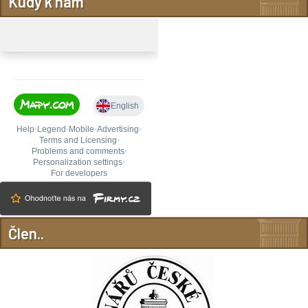
Kudy k nám
Člen..