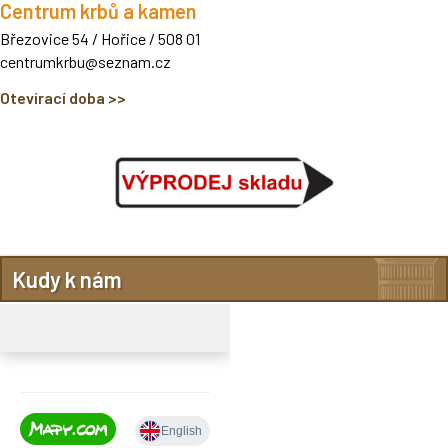
Centrum krbů a kamen
Březovice 54 / Hořice
/ 508 01
centrumkrbu@seznam.cz
Otevírací doba >>
Kudy k nám