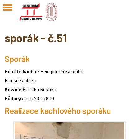
sporák - č.51
Sporák
Použité kachle:
Hein poměnka matná
Hladké kachle a
Kování:
Řehulka Rustika
Půdorys
: cca 2190x800
Realizace kachlového sporáku