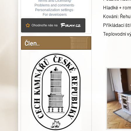
Hladké + rom
Kování: Řehul
Přikládací št
Teplovodní v
Člen..