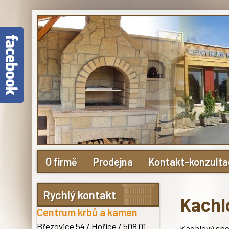
O firmě
Prodejna
Kontakt-konzult
Rychlý kontakt
Kachl
Centrum krbů a kamen
Březovice 54 / Hořice
/ 508 01
Kachlový spo