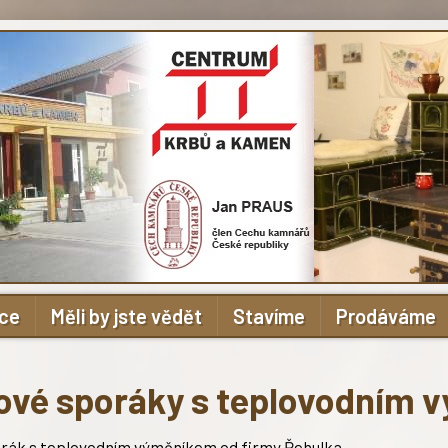
ace
Měli by jste vědět
Stavíme
Prodáváme
ové sporáky s teplovodním 
rák s teplovodním výměníkem od firmy Řehulka.