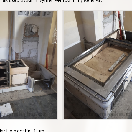
e: Hein odstín Lilium