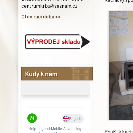
centrumkrbu@seznam.cz
Otevírací doba >>
Kudy k nám
Použité kachl