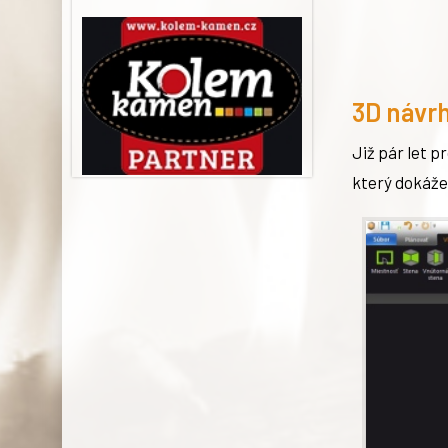
3D návrh
Již pár let p
který dokáže 