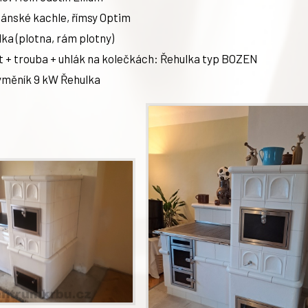
ánské kachle, římsy Optim
ka (plotna, rám plotny)
ít + trouba + uhlák na kolečkách: Řehulka typ BOZEN
ýměník 9 kW Řehulka