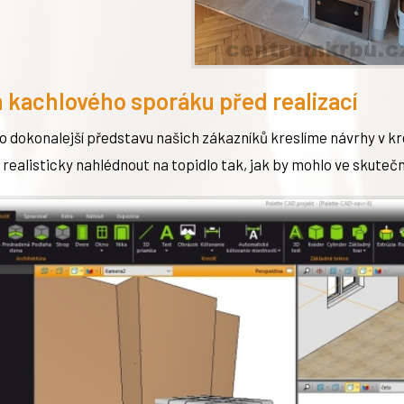
 kachlového sporáku před realizací
ro dokonalejší představu našich zákazníků kreslíme návrhy v 
realisticky nahlédnout na topidlo tak, jak by mohlo ve skuteč